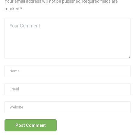
Your email address will not be published. Required fields are
marked *