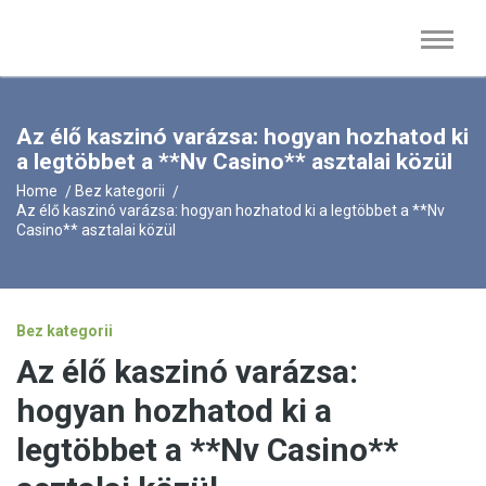
Az élő kaszinó varázsa: hogyan hozhatod ki
a legtöbbet a **Nv Casino** asztalai közül
Home
Bez kategorii
Az élő kaszinó varázsa: hogyan hozhatod ki a legtöbbet a **Nv
Casino** asztalai közül
Bez kategorii
Az élő kaszinó varázsa:
hogyan hozhatod ki a
legtöbbet a **Nv Casino**