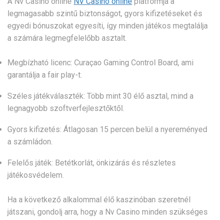
A Nv Casino online
NV Casino online
platformja a
legmagasabb szintű biztonságot, gyors kifizetéseket és
egyedi bónuszokat egyesíti, így minden játékos megtalálja
a számára legmegfelelőbb asztalt.
Megbízható licenc: Curaçao Gaming Control Board, ami
garantálja a fair play-t.
Széles játékválaszték: Több mint 30 élő asztal, mind a
legnagyobb szoftverfejlesztőktől.
Gyors kifizetés: Átlagosan 15 percen belül a nyereményed
a számládon.
Felelős játék: Betétkorlát, önkizárás és részletes
játékosvédelem.
Ha a következő alkalommal élő kaszinóban szeretnél
játszani, gondolj arra, hogy a Nv Casino minden szükséges