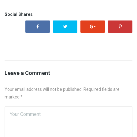
Social Shares
Leave a Comment
Your email address will not be published. Required fields are
marked *