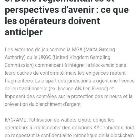
perspectives d’avenir : ce que
les opérateurs doivent
anticiper
Les autorités de jeu comme la MGA (Malta Gaming
Authority) ou le UKGC (United Kingdom Gambling
Commission) commencent à intégrer la blockchain dans
leurs cadres de conformité, mais les exigences restent
fragmentées. La plupart des juridictions exigent une licence
de jeu traditionnelle (ex. licence ANJ en France) et
imposent des contrôles sur la protection des mineurs et la
prévention du blanchiment d’argent.
KYC/AML : l’utilisation de wallets crypto oblige les
opérateurs à implémenter des solutions KYC robustes, tout
en respectant la confidentialité intrinsèque de la blockchain.