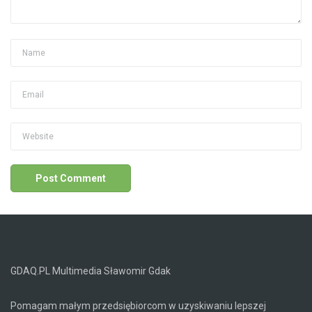
GDAQ.PL Multimedia Sławomir Gdak
Pomagam małym przedsiębiorcom w uzyskiwaniu lepszej