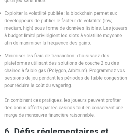
qu’un jeu sans trace.
Exploiter la volatilité publiée : la blockchain permet aux
développeurs de publier le facteur de volatilité (low,
medium, high) sous forme de données lisibles. Les joueurs
à budget limité privilégient les slots à volatilité moyenne
afin de maximiser la fréquence des gains.
Minimiser les frais de transaction : choisissez des
plateformes utilisant des solutions de couche 2 ou des
chaînes à faible gas (Polygon, Arbitrum). Programmez vos
sessions de jeu pendant les périodes de faible congestion
pour réduire le coût du wagering.
En combinant ces pratiques, les joueurs peuvent profiter
des bonus offerts par les casinos tout en conservant une
marge de manœuvre financière raisonnable.
6. Défis réglementaires et