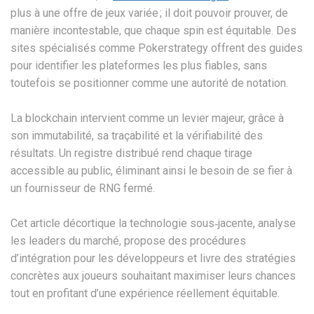
plus à une offre de jeux variée ; il doit pouvoir prouver, de
manière incontestable, que chaque spin est équitable. Des
sites spécialisés comme Pokerstrategy offrent des guides
pour identifier les plateformes les plus fiables, sans
toutefois se positionner comme une autorité de notation.
La blockchain intervient comme un levier majeur, grâce à
son immutabilité, sa traçabilité et la vérifiabilité des
résultats. Un registre distribué rend chaque tirage
accessible au public, éliminant ainsi le besoin de se fier à
un fournisseur de RNG fermé.
Cet article décortique la technologie sous‑jacente, analyse
les leaders du marché, propose des procédures
d’intégration pour les développeurs et livre des stratégies
concrètes aux joueurs souhaitant maximiser leurs chances
tout en profitant d’une expérience réellement équitable.