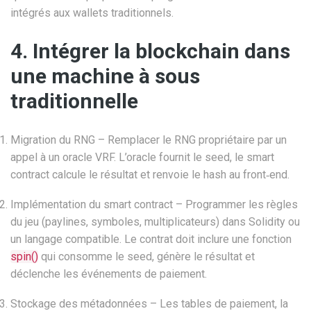
intégrés aux wallets traditionnels.
4. Intégrer la blockchain dans
une machine à sous
traditionnelle
Migration du RNG – Remplacer le RNG propriétaire par un
appel à un oracle VRF. L’oracle fournit le seed, le smart
contract calcule le résultat et renvoie le hash au front‑end.
Implémentation du smart contract – Programmer les règles
du jeu (paylines, symboles, multiplicateurs) dans Solidity ou
un langage compatible. Le contrat doit inclure une fonction
spin()
qui consomme le seed, génère le résultat et
déclenche les événements de paiement.
Stockage des métadonnées – Les tables de paiement, la