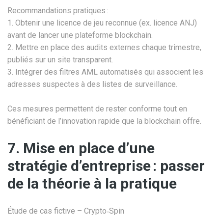
Recommandations pratiques :
1. Obtenir une licence de jeu reconnue (ex. licence ANJ)
avant de lancer une plateforme blockchain.
2. Mettre en place des audits externes chaque trimestre,
publiés sur un site transparent.
3. Intégrer des filtres AML automatisés qui associent les
adresses suspectes à des listes de surveillance.
Ces mesures permettent de rester conforme tout en
bénéficiant de l’innovation rapide que la blockchain offre.
7. Mise en place d’une
stratégie d’entreprise : passer
de la théorie à la pratique
Étude de cas fictive – Crypto‑Spin