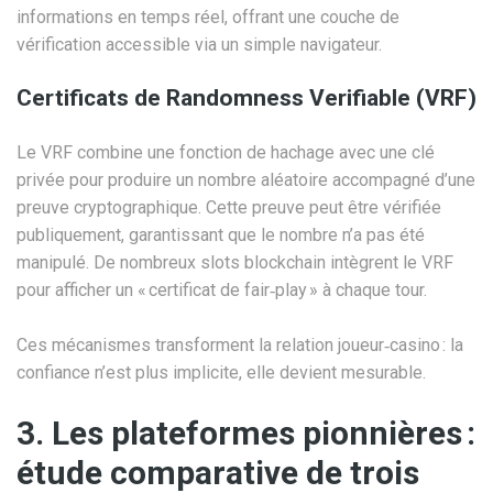
informations en temps réel, offrant une couche de
vérification accessible via un simple navigateur.
Certificats de Randomness Verifiable (VRF)
Le VRF combine une fonction de hachage avec une clé
privée pour produire un nombre aléatoire accompagné d’une
preuve cryptographique. Cette preuve peut être vérifiée
publiquement, garantissant que le nombre n’a pas été
manipulé. De nombreux slots blockchain intègrent le VRF
pour afficher un « certificat de fair‑play » à chaque tour.
Ces mécanismes transforment la relation joueur‑casino : la
confiance n’est plus implicite, elle devient mesurable.
3. Les plateformes pionnières :
étude comparative de trois