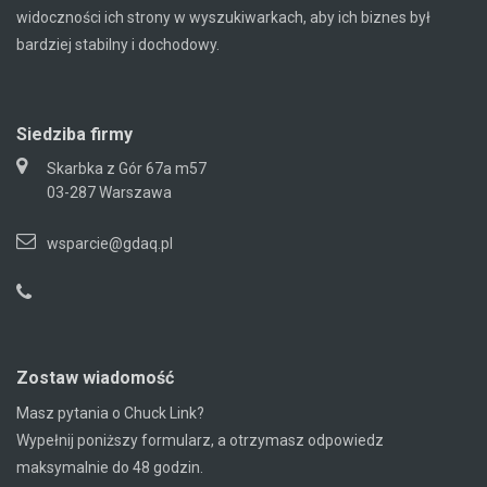
widoczności ich strony w wyszukiwarkach, aby ich biznes był
bardziej stabilny i dochodowy.
Siedziba firmy
Skarbka z Gór 67a m57
03-287 Warszawa
wsparcie@gdaq.pl
Zostaw wiadomość
Masz pytania o Chuck Link?
Wypełnij poniższy formularz, a otrzymasz odpowiedz
maksymalnie do 48 godzin.