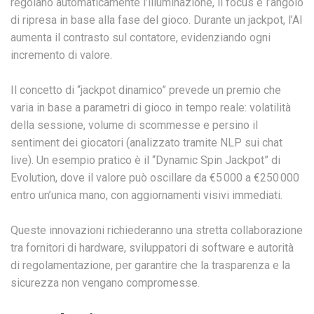
regolano automaticamente l’illuminazione, il focus e l’angolo
di ripresa in base alla fase del gioco. Durante un jackpot, l’AI
aumenta il contrasto sul contatore, evidenziando ogni
incremento di valore.
Il concetto di “jackpot dinamico” prevede un premio che
varia in base a parametri di gioco in tempo reale: volatilità
della sessione, volume di scommesse e persino il
sentiment dei giocatori (analizzato tramite NLP sui chat
live). Un esempio pratico è il “Dynamic Spin Jackpot” di
Evolution, dove il valore può oscillare da €5 000 a €250 000
entro un’unica mano, con aggiornamenti visivi immediati.
Queste innovazioni richiederanno una stretta collaborazione
tra fornitori di hardware, sviluppatori di software e autorità
di regolamentazione, per garantire che la trasparenza e la
sicurezza non vengano compromesse.