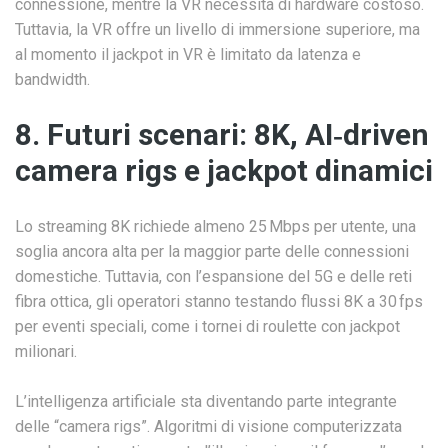
connessione, mentre la VR necessita di hardware costoso.
Tuttavia, la VR offre un livello di immersione superiore, ma
al momento il jackpot in VR è limitato da latenza e
bandwidth.
8. Futuri scenari: 8K, AI‑driven
camera rigs e jackpot dinamici
Lo streaming 8K richiede almeno 25 Mbps per utente, una
soglia ancora alta per la maggior parte delle connessioni
domestiche. Tuttavia, con l’espansione del 5G e delle reti
fibra ottica, gli operatori stanno testando flussi 8K a 30 fps
per eventi speciali, come i tornei di roulette con jackpot
milionari.
L’intelligenza artificiale sta diventando parte integrante
delle “camera rigs”. Algoritmi di visione computerizzata