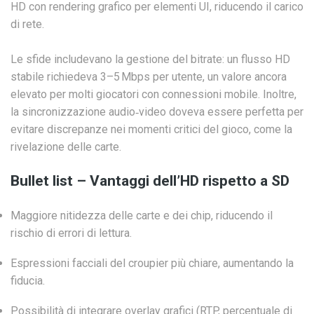
HD con rendering grafico per elementi UI, riducendo il carico
di rete.
Le sfide includevano la gestione del bitrate: un flusso HD
stabile richiedeva 3–5 Mbps per utente, un valore ancora
elevato per molti giocatori con connessioni mobile. Inoltre,
la sincronizzazione audio‑video doveva essere perfetta per
evitare discrepanze nei momenti critici del gioco, come la
rivelazione delle carte.
Bullet list – Vantaggi dell’HD rispetto a SD
Maggiore nitidezza delle carte e dei chip, riducendo il
rischio di errori di lettura.
Espressioni facciali del croupier più chiare, aumentando la
fiducia.
Possibilità di integrare overlay grafici (RTP, percentuale di