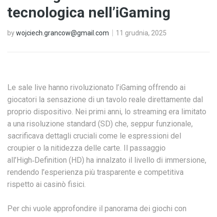
tecnologica nell’iGaming
by
wojciech.grancow@gmail.com
11 grudnia, 2025
Le sale live hanno rivoluzionato l’iGaming offrendo ai
giocatori la sensazione di un tavolo reale direttamente dal
proprio dispositivo. Nei primi anni, lo streaming era limitato
a una risoluzione standard (SD) che, seppur funzionale,
sacrificava dettagli cruciali come le espressioni del
croupier o la nitidezza delle carte. Il passaggio
all’High‑Definition (HD) ha innalzato il livello di immersione,
rendendo l’esperienza più trasparente e competitiva
rispetto ai casinò fisici.
Per chi vuole approfondire il panorama dei giochi con