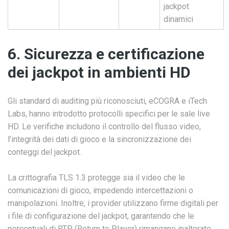
jackpot
dinamici
6. Sicurezza e certificazione
dei jackpot in ambienti HD
Gli standard di auditing più riconosciuti, eCOGRA e iTech
Labs, hanno introdotto protocolli specifici per le sale live
HD. Le verifiche includono il controllo del flusso video,
l’integrità dei dati di gioco e la sincronizzazione dei
conteggi del jackpot.
La crittografia TLS 1.3 protegge sia il video che le
comunicazioni di gioco, impedendo intercettazioni o
manipolazioni. Inoltre, i provider utilizzano firme digitali per
i file di configurazione del jackpot, garantendo che le
percentuali di RTP (Return to Player) rimangano inalterate.